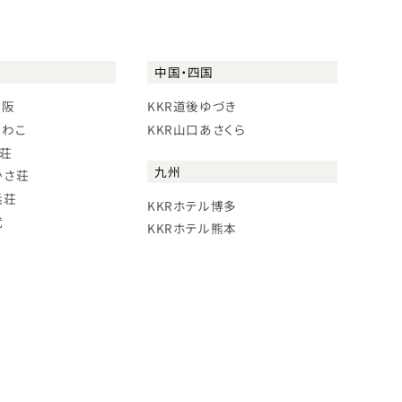
中国・四国
大阪
KKR道後ゆづき
びわこ
KKR山口あさくら
に荘
九州
かさ荘
浜荘
KKRホテル博多
武
KKRホテル熊本