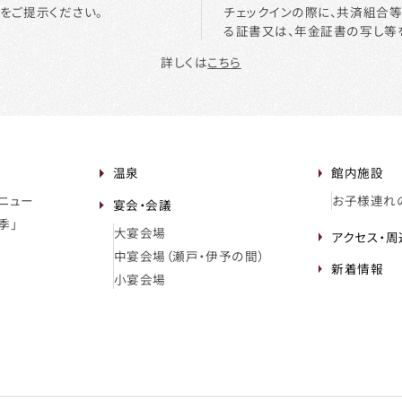
をご提示ください。
チェックインの際に、共済組合
る証書又は、年金証書の写し等
詳しくは
こちら
温泉
館内施設
ニュー
お子様連れ
宴会・会議
季」
大宴会場
アクセス・
中宴会場（瀬戸・伊予の間）
新着情報
小宴会場