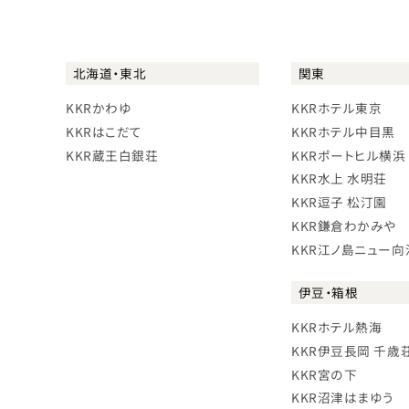
北海道・東北
関東
KKRかわゆ
KKRホテル東京
KKRはこだて
KKRホテル中目黒
KKR蔵王白銀荘
KKRポートヒル横浜
KKR水上 水明荘
KKR逗子 松汀園
KKR鎌倉わかみや
KKR江ノ島ニュー向
伊豆・箱根
KKRホテル熱海
KKR伊豆長岡 千歳
KKR宮の下
KKR沼津はまゆう