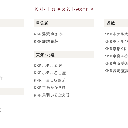
KKR Hotels & Resorts
甲信越
近畿
KKR湯沢ゆきぐに
KKRホテル
KKR諏訪湖荘
KKRホテル
KKR京都く
東海・北陸
KKR奈良み
KKR白浜美
KKRホテル金沢
KKR城崎玄
KKRホテル名古屋
洋
KKR下呂しらさぎ
KKR平湯たから荘
KKR鳥羽いそぶえ荘
荘