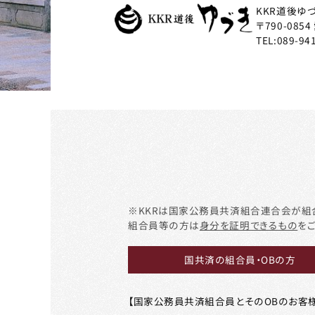
KKR道後ゆ
〒790-0854
TEL:
089-94
※KKRは国家公務員共済組合連合会が組
組合員等の方は
身分を証明できるもの
を
国共済の組合員・OBの方
【国家公務員共済組合員とそのOBのお客様