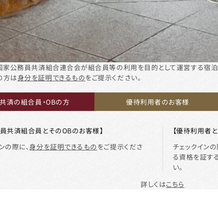
は国家公務員共済組合連合会が組合員等の利用を目的として運営する宿泊
の方は
身分を証明できるもの
をご提示ください。
共済の組合員・OBの方
優待利用者のお客様
務員共済組合員とそのOBのお客様】
【優待利用者と
ンの際に、
身分を証明できるもの
をご提示くださ
チェックイン
る資格を証す
い。
詳しくは
こちら