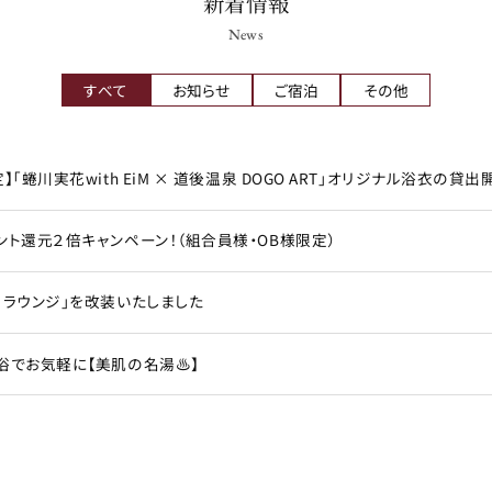
新着情報
News
すべて
お知らせ
ご宿泊
その他
】「蜷川実花with EiM × 道後温泉 DOGO ART」オリジナル浴衣の貸出
ント還元２倍キャンペーン！（組合員様・OB様限定）
りラウンジ」を改装いたしました
浴でお気軽に【美肌の名湯♨】