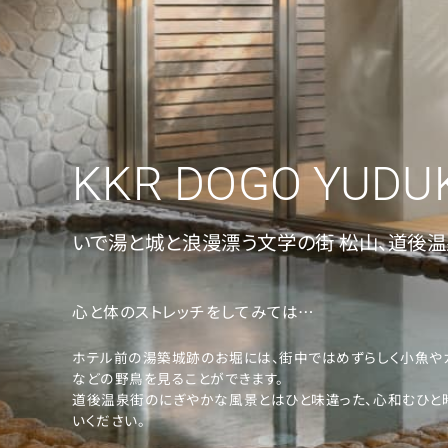
K
いで湯と城と浪漫漂う文学の街 松山、道後
K
心と体のストレッチをしてみては…
ホテル前の湯築城跡のお堀には、街中ではめずらしく小魚や
R
などの野鳥を見ることができます。
道後温泉街のにぎやかな風景とはひと味違った、心和むひと
いください。
道