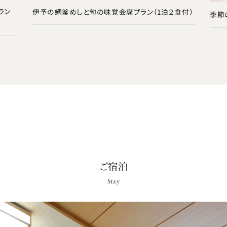
ラン
伊予の鯛釜めしと旬の味覚会席プラン（1泊２食付）
季節
ご宿泊
Stay