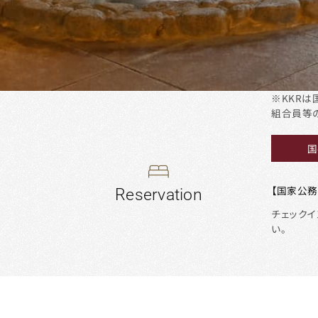
後
ゆ
※KKR
組合員等
づ
国
き
【国家公
ご
宿
チェックイ
い。
泊
予
約